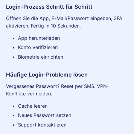
Login-Prozess Schritt für Schritt
Öffnen Sie die App, E-Mail/Passwort eingeben, 2FA
aktivieren. Fertig in 10 Sekunden.
App herunterladen
Konto verifizieren
Biometrie einrichten
Häufige Login-Probleme lösen
Vergessenes Passwort? Reset per SMS. VPN-
Konflikte vermeiden.
Cache leeren
Neues Passwort setzen
Support kontaktieren