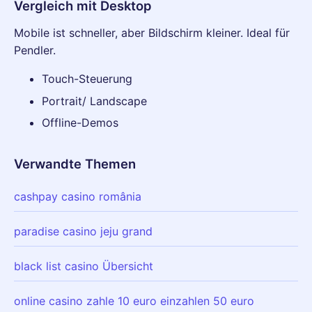
Vergleich mit Desktop
Mobile ist schneller, aber Bildschirm kleiner. Ideal für
Pendler.
Touch-Steuerung
Portrait/ Landscape
Offline-Demos
Verwandte Themen
cashpay casino românia
paradise casino jeju grand
black list casino Übersicht
online casino zahle 10 euro einzahlen 50 euro