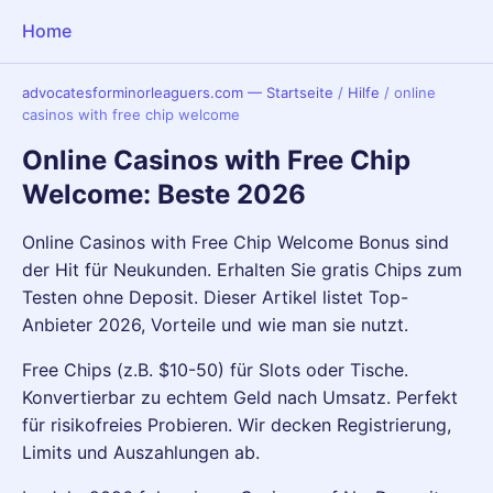
Home
advocatesforminorleaguers.com — Startseite
/
Hilfe
/
online
casinos with free chip welcome
Online Casinos with Free Chip
Welcome: Beste 2026
Online Casinos with Free Chip Welcome Bonus sind
der Hit für Neukunden. Erhalten Sie gratis Chips zum
Testen ohne Deposit. Dieser Artikel listet Top-
Anbieter 2026, Vorteile und wie man sie nutzt.
Free Chips (z.B. $10-50) für Slots oder Tische.
Konvertierbar zu echtem Geld nach Umsatz. Perfekt
für risikofreies Probieren. Wir decken Registrierung,
Limits und Auszahlungen ab.