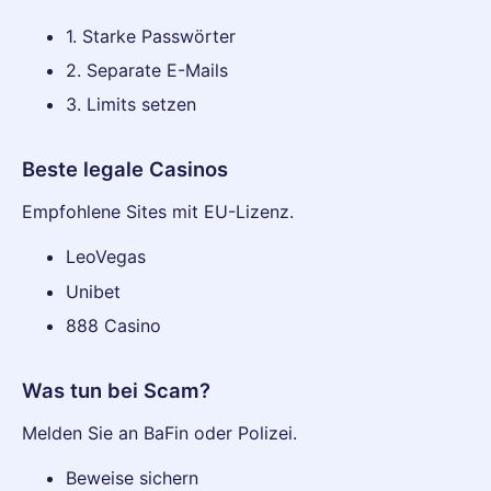
1. Starke Passwörter
2. Separate E-Mails
3. Limits setzen
Beste legale Casinos
Empfohlene Sites mit EU-Lizenz.
LeoVegas
Unibet
888 Casino
Was tun bei Scam?
Melden Sie an BaFin oder Polizei.
Beweise sichern