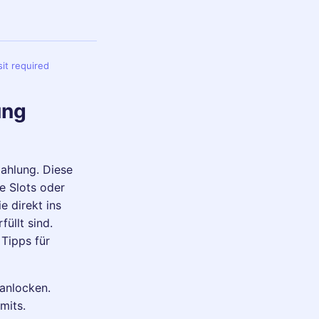
it required
ung
ahlung. Diese
e Slots oder
e direkt ins
üllt sind.
 Tipps für
anlocken.
mits.