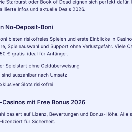
ie Starburst oder Book of Dead eignen sich perfekt dafür. 
aillierte Infos und aktuelle Deals 2026.
on No-Deposit-Boni
ni bieten risikofreies Spielen und erste Einblicke in Casino
re, Spieleauswahl und Support ohne Verlustgefahr. Viele C
0 € gratis, ideal für Anfänger.
er Spielstart ohne Geldüberweisung
 sind auszahlbar nach Umsatz
xklusiver Slots risikofrei
-Casinos mit Free Bonus 2026
hl basiert auf Lizenz, Bewertungen und Bonus-Höhe. Alle 
lizenziert für Sicherheit.