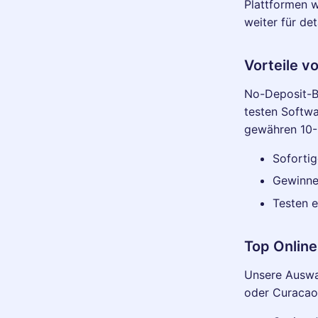
Plattformen w
weiter für det
Vorteile v
No-Deposit-Bo
testen Softwa
gewähren 10-5
Sofortig
Gewinne
Testen e
Top Online
Unsere Auswa
oder Curacao-