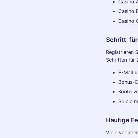
Casino 
Casino B
Casino C
Schritt-fü
Registrieren 
Schritten für
E-Mail 
Bonus-Co
Konto ve
Spiele m
Häufige F
Viele verlier