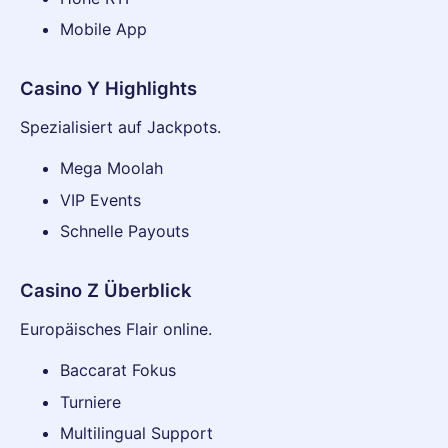
Mobile App
Casino Y Highlights
Spezialisiert auf Jackpots.
Mega Moolah
VIP Events
Schnelle Payouts
Casino Z Überblick
Europäisches Flair online.
Baccarat Fokus
Turniere
Multilingual Support