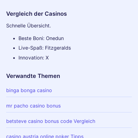
Vergleich der Casinos
Schnelle Übersicht.
Beste Boni: Onedun
Live-Spaß: Fitzgeralds
Innovation: X
Verwandte Themen
binga bonga casino
mr pacho casino bonus
betsteve casino bonus code Vergleich
casino austria online poker Tipps