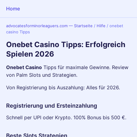
Home
advocatesforminorleaguers.com — Startseite
/
Hilfe
/
onebet
casino Tipps
Onebet Casino Tipps: Erfolgreich
Spielen 2026
Onebet Casino
Tipps für maximale Gewinne. Review
von Palm Slots und Strategien.
Von Registrierung bis Auszahlung: Alles für 2026.
Registrierung und Ersteinzahlung
Schnell per UPI oder Krypto. 100% Bonus bis 500 €.
Beste Slots Strategien