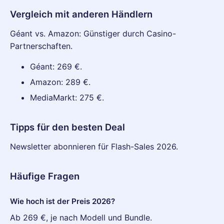
Vergleich mit anderen Händlern
Géant vs. Amazon: Günstiger durch Casino-
Partnerschaften.
Géant: 269 €.
Amazon: 289 €.
MediaMarkt: 275 €.
Tipps für den besten Deal
Newsletter abonnieren für Flash-Sales 2026.
Häufige Fragen
Wie hoch ist der Preis 2026?
Ab 269 €, je nach Modell und Bundle.