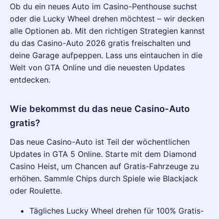
Ob du ein neues Auto im Casino-Penthouse suchst
oder die Lucky Wheel drehen möchtest – wir decken
alle Optionen ab. Mit den richtigen Strategien kannst
du das Casino-Auto 2026 gratis freischalten und
deine Garage aufpeppen. Lass uns eintauchen in die
Welt von GTA Online und die neuesten Updates
entdecken.
Wie bekommst du das neue Casino-Auto
gratis?
Das neue Casino-Auto ist Teil der wöchentlichen
Updates in GTA 5 Online. Starte mit dem Diamond
Casino Heist, um Chancen auf Gratis-Fahrzeuge zu
erhöhen. Sammle Chips durch Spiele wie Blackjack
oder Roulette.
Tägliches Lucky Wheel drehen für 100% Gratis-