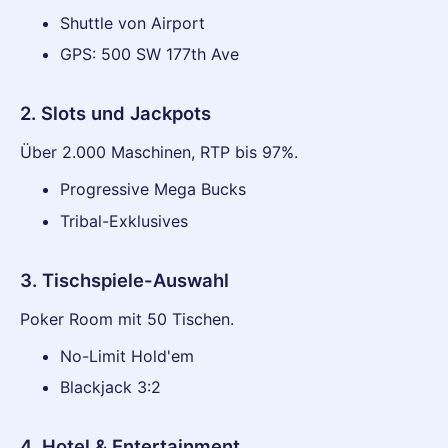
Shuttle von Airport
GPS: 500 SW 177th Ave
2. Slots und Jackpots
Über 2.000 Maschinen, RTP bis 97%.
Progressive Mega Bucks
Tribal-Exklusives
3. Tischspiele-Auswahl
Poker Room mit 50 Tischen.
No-Limit Hold'em
Blackjack 3:2
4. Hotel & Entertainment