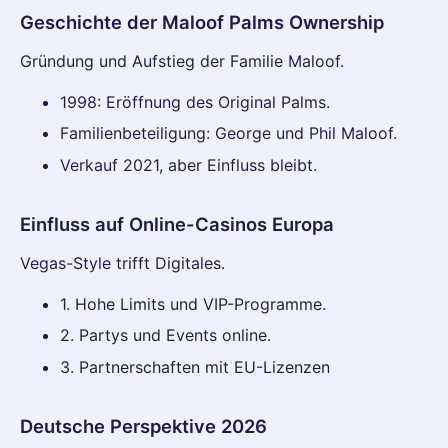
Geschichte der Maloof Palms Ownership
Gründung und Aufstieg der Familie Maloof.
1998: Eröffnung des Original Palms.
Familienbeteiligung: George und Phil Maloof.
Verkauf 2021, aber Einfluss bleibt.
Einfluss auf Online-Casinos Europa
Vegas-Style trifft Digitales.
1. Hohe Limits und VIP-Programme.
2. Partys und Events online.
3. Partnerschaften mit EU-Lizenzen
Deutsche Perspektive 2026