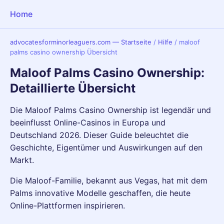
Home
advocatesforminorleaguers.com — Startseite
/
Hilfe
/
maloof
palms casino ownership Übersicht
Maloof Palms Casino Ownership:
Detaillierte Übersicht
Die Maloof Palms Casino Ownership ist legendär und
beeinflusst Online-Casinos in Europa und
Deutschland 2026. Dieser Guide beleuchtet die
Geschichte, Eigentümer und Auswirkungen auf den
Markt.
Die Maloof-Familie, bekannt aus Vegas, hat mit dem
Palms innovative Modelle geschaffen, die heute
Online-Plattformen inspirieren.