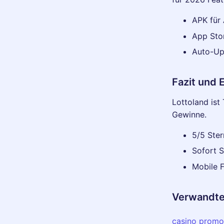
APK für
App Sto
Auto-Up
Fazit und
Lottoland ist
Gewinne.
5/5 Ster
Sofort S
Mobile F
Verwandt
casino promo