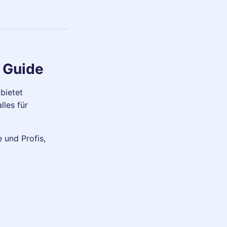
 Guide
bietet
lles für
 und Profis,