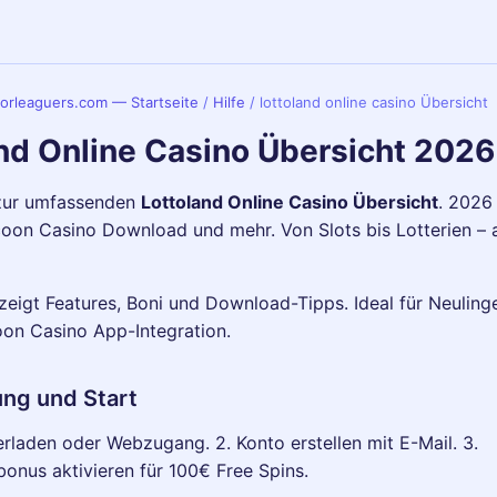
orleaguers.com — Startseite
/
Hilfe
/
lottoland online casino Übersicht
nd Online Casino Übersicht 2026
zur umfassenden
Lottoland Online Casino Übersicht
. 2026 
oon Casino Download und mehr. Von Slots bis Lotterien – a
zeigt Features, Boni und Download-Tipps. Ideal für Neulinge
oon Casino App-Integration.
ung und Start
erladen oder Webzugang. 2. Konto erstellen mit E-Mail. 3.
nus aktivieren für 100€ Free Spins.