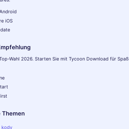
 Android
re iOS
date
 Empfehlung
 Top-Wahl 2026. Starten Sie mit Tycoon Download für Spaß
ne
tart
irst
e Themen
 kody