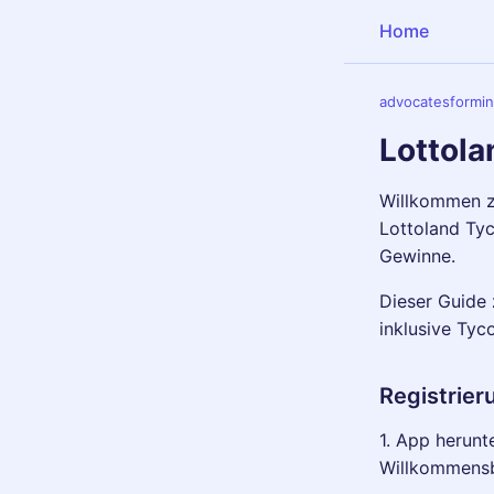
Home
advocatesformin
Lottola
Willkommen 
Lottoland Tyc
Gewinne.
Dieser Guide 
inklusive Tyc
Registrier
1. App herunt
Willkommensbo