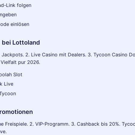
d-Link folgen
ingeben
ode einlösen
 bei Lottoland
e Jackpots. 2. Live Casino mit Dealers. 3. Tycoon Casino D
Vielfalt pur 2026.
olah Slot
k Live
Tycoon
Promotionen
he Freispiele. 2. VIP-Programm. 3. Cashback bis 20%. Tyco
ve.