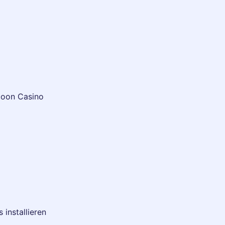
ycoon Casino
 installieren