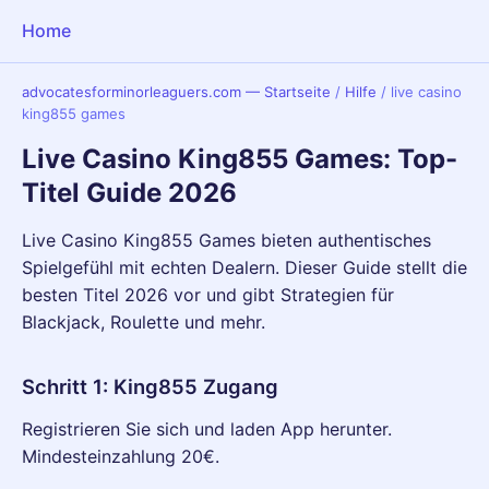
Home
advocatesforminorleaguers.com — Startseite
/
Hilfe
/
live casino
king855 games
Live Casino King855 Games: Top-
Titel Guide 2026
Live Casino King855 Games bieten authentisches
Spielgefühl mit echten Dealern. Dieser Guide stellt die
besten Titel 2026 vor und gibt Strategien für
Blackjack, Roulette und mehr.
Schritt 1: King855 Zugang
Registrieren Sie sich und laden App herunter.
Mindesteinzahlung 20€.