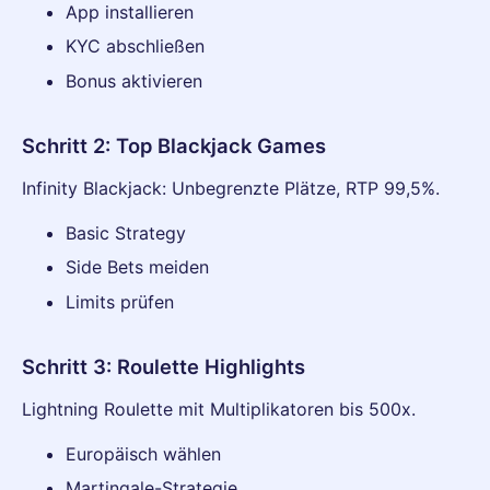
App installieren
KYC abschließen
Bonus aktivieren
Schritt 2: Top Blackjack Games
Infinity Blackjack: Unbegrenzte Plätze, RTP 99,5%.
Basic Strategy
Side Bets meiden
Limits prüfen
Schritt 3: Roulette Highlights
Lightning Roulette mit Multiplikatoren bis 500x.
Europäisch wählen
Martingale-Strategie