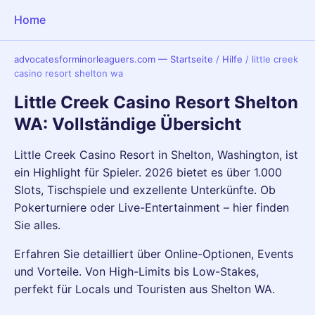
Home
advocatesforminorleaguers.com — Startseite
/
Hilfe
/
little creek
casino resort shelton wa
Little Creek Casino Resort Shelton
WA: Vollständige Übersicht
Little Creek Casino Resort in Shelton, Washington, ist
ein Highlight für Spieler. 2026 bietet es über 1.000
Slots, Tischspiele und exzellente Unterkünfte. Ob
Pokerturniere oder Live-Entertainment – hier finden
Sie alles.
Erfahren Sie detailliert über Online-Optionen, Events
und Vorteile. Von High-Limits bis Low-Stakes,
perfekt für Locals und Touristen aus Shelton WA.