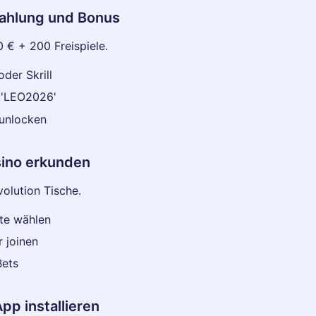
zahlung und Bonus
 € + 200 Freispiele.
 oder Skrill
 'LEO2026'
 unlocken
sino erkunden
olution Tische.
tte wählen
r joinen
Bets
pp installieren