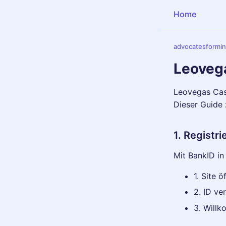
Home
advocatesformin
Leovega
Leovegas Casi
Dieser Guide 
1. Registr
Mit BankID in
1. Site ö
2. ID ver
3. Will