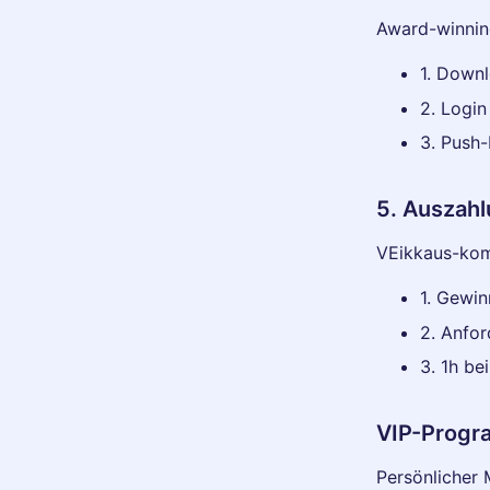
Award-winning
1. Down
2. Login
3. Push-
5. Auszahl
VEikkaus-komp
1. Gewin
2. Anfor
3. 1h be
VIP-Progr
Persönlicher