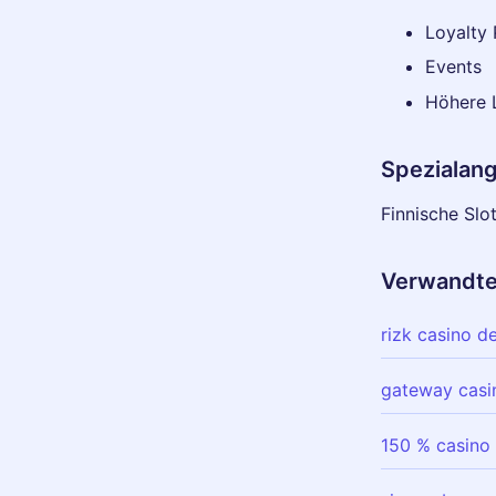
Loyalty 
Events
Höhere 
Spezialan
Finnische Slo
Verwandt
rizk casino d
gateway casi
150 % casino