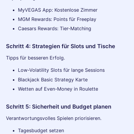
MyVEGAS App: Kostenlose Zimmer
MGM Rewards: Points für Freeplay
Caesars Rewards: Tier-Matching
Schritt 4: Strategien für Slots und Tische
Tipps für besseren Erfolg.
Low-Volatility Slots für lange Sessions
Blackjack Basic Strategy Karte
Wetten auf Even-Money in Roulette
Schritt 5: Sicherheit und Budget planen
Verantwortungsvolles Spielen priorisieren.
Tagesbudget setzen