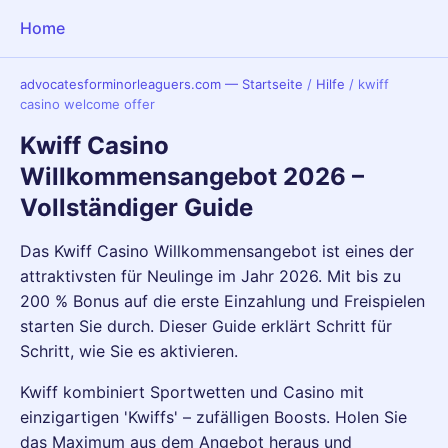
Home
advocatesforminorleaguers.com — Startseite
/
Hilfe
/
kwiff
casino welcome offer
Kwiff Casino
Willkommensangebot 2026 –
Vollständiger Guide
Das Kwiff Casino Willkommensangebot ist eines der
attraktivsten für Neulinge im Jahr 2026. Mit bis zu
200 % Bonus auf die erste Einzahlung und Freispielen
starten Sie durch. Dieser Guide erklärt Schritt für
Schritt, wie Sie es aktivieren.
Kwiff kombiniert Sportwetten und Casino mit
einzigartigen 'Kwiffs' – zufälligen Boosts. Holen Sie
das Maximum aus dem Angebot heraus und