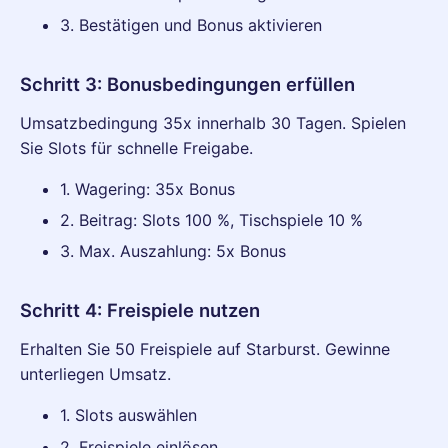
3. Bestätigen und Bonus aktivieren
Schritt 3: Bonusbedingungen erfüllen
Umsatzbedingung 35x innerhalb 30 Tagen. Spielen
Sie Slots für schnelle Freigabe.
1. Wagering: 35x Bonus
2. Beitrag: Slots 100 %, Tischspiele 10 %
3. Max. Auszahlung: 5x Bonus
Schritt 4: Freispiele nutzen
Erhalten Sie 50 Freispiele auf Starburst. Gewinne
unterliegen Umsatz.
1. Slots auswählen
2. Freispiele einlösen