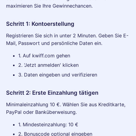
maximieren Sie Ihre Gewinnechancen.
Schritt 1: Kontoerstellung
Registrieren Sie sich in unter 2 Minuten. Geben Sie E-
Mail, Passwort und persönliche Daten ein.
1. Auf kwiff.com gehen
2. 'Jetzt anmelden' klicken
3. Daten eingeben und verifizieren
Schritt 2: Erste Einzahlung tätigen
Minimaleinzahlung 10 €. Wählen Sie aus Kreditkarte,
PayPal oder Banküberweisung.
1. Mindesteinzahlung: 10 €
2. Bonuscode optional eingeben