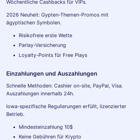
Wöchentliche Cashbacks für VIPs.
2026 Neuheit: Gypten-Themen-Promos mit
ägyptischen Symbolen.
Risikofreie erste Wette
Parlay-Versicherung
Loyalty-Points für Free Plays
Einzahlungen und Auszahlungen
Schnelle Methoden: Cashier on-site, PayPal, Visa.
Auszahlungen innerhalb 24h.
Iowa-spezifische Regulierungen erfüllt, lizenzierter
Betrieb.
Mindesteinzahlung 10$
Keine Gebühren für Krypto