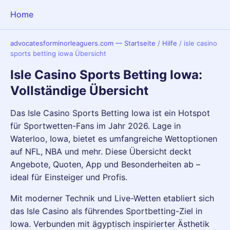
Home
advocatesforminorleaguers.com — Startseite
/
Hilfe
/
isle casino
sports betting iowa Übersicht
Isle Casino Sports Betting Iowa:
Vollständige Übersicht
Das Isle Casino Sports Betting Iowa ist ein Hotspot
für Sportwetten-Fans im Jahr 2026. Lage in
Waterloo, Iowa, bietet es umfangreiche Wettoptionen
auf NFL, NBA und mehr. Diese Übersicht deckt
Angebote, Quoten, App und Besonderheiten ab –
ideal für Einsteiger und Profis.
Mit moderner Technik und Live-Wetten etabliert sich
das Isle Casino als führendes Sportbetting-Ziel in
Iowa. Verbunden mit ägyptisch inspirierter Ästhetik