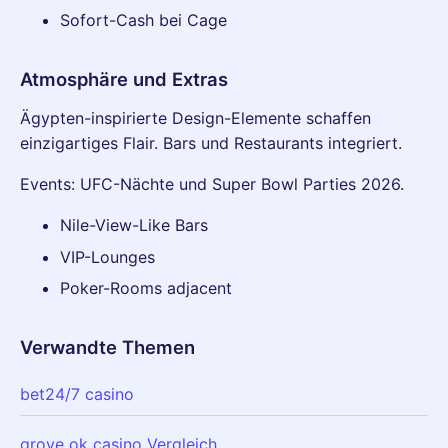
Sofort-Cash bei Cage
Atmosphäre und Extras
Ägypten-inspirierte Design-Elemente schaffen
einzigartiges Flair. Bars und Restaurants integriert.
Events: UFC-Nächte und Super Bowl Parties 2026.
Nile-View-Like Bars
VIP-Lounges
Poker-Rooms adjacent
Verwandte Themen
bet24/7 casino
grove ok casino Vergleich