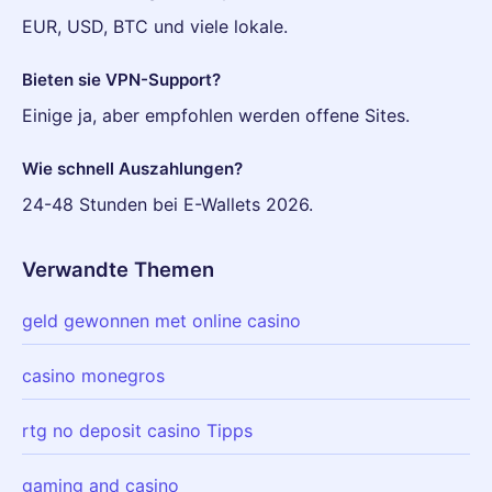
EUR, USD, BTC und viele lokale.
Bieten sie VPN-Support?
Einige ja, aber empfohlen werden offene Sites.
Wie schnell Auszahlungen?
24-48 Stunden bei E-Wallets 2026.
Verwandte Themen
geld gewonnen met online casino
casino monegros
rtg no deposit casino Tipps
gaming and casino