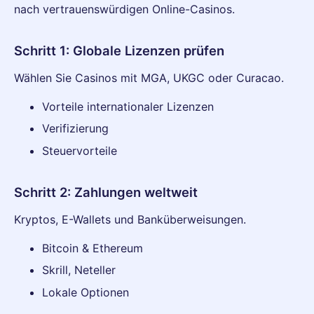
nach vertrauenswürdigen Online-Casinos.
Schritt 1: Globale Lizenzen prüfen
Wählen Sie Casinos mit MGA, UKGC oder Curacao.
Vorteile internationaler Lizenzen
Verifizierung
Steuervorteile
Schritt 2: Zahlungen weltweit
Kryptos, E-Wallets und Banküberweisungen.
Bitcoin & Ethereum
Skrill, Neteller
Lokale Optionen