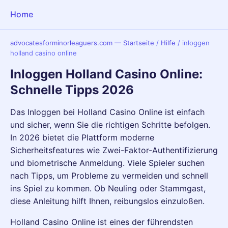
Home
advocatesforminorleaguers.com — Startseite
/
Hilfe
/
inloggen
holland casino online
Inloggen Holland Casino Online:
Schnelle Tipps 2026
Das Inloggen bei Holland Casino Online ist einfach
und sicher, wenn Sie die richtigen Schritte befolgen.
In 2026 bietet die Plattform moderne
Sicherheitsfeatures wie Zwei-Faktor-Authentifizierung
und biometrische Anmeldung. Viele Spieler suchen
nach Tipps, um Probleme zu vermeiden und schnell
ins Spiel zu kommen. Ob Neuling oder Stammgast,
diese Anleitung hilft Ihnen, reibungslos einzuloßen.
Holland Casino Online ist eines der führendsten