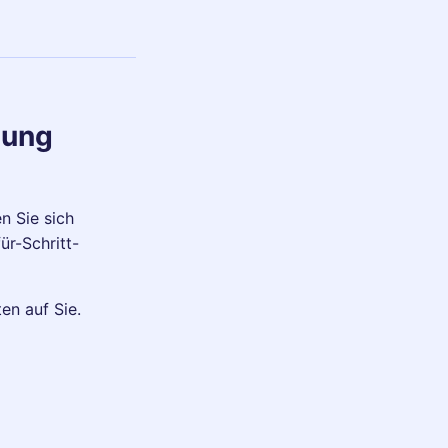
zung
n Sie sich
ür-Schritt-
en auf Sie.