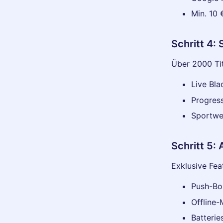
Min. 10 
Schritt 4: 
Über 2000 Tit
Live Bla
Progres
Sportwet
Schritt 5:
Exklusive Fea
Push-Bo
Offline
Batteri