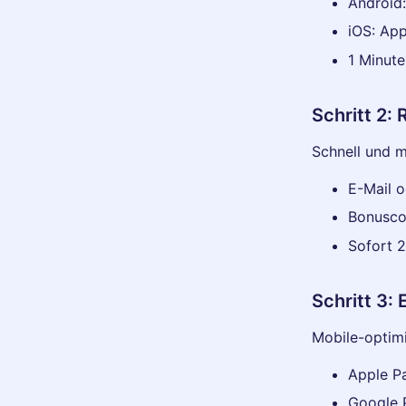
Android
iOS: App
1 Minute
Schritt 2:
Schnell und m
E-Mail o
Bonusco
Sofort 2
Schritt 3:
Mobile-optim
Apple P
Google 