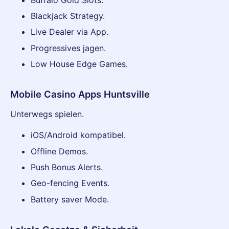
Blackjack Strategy.
Live Dealer via App.
Progressives jagen.
Low House Edge Games.
Mobile Casino Apps Huntsville
Unterwegs spielen.
iOS/Android kompatibel.
Offline Demos.
Push Bonus Alerts.
Geo-fencing Events.
Battery saver Mode.