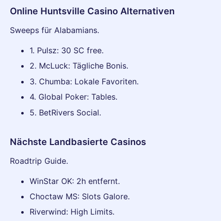
Online Huntsville Casino Alternativen
Sweeps für Alabamians.
1. Pulsz: 30 SC free.
2. McLuck: Tägliche Bonis.
3. Chumba: Lokale Favoriten.
4. Global Poker: Tables.
5. BetRivers Social.
Nächste Landbasierte Casinos
Roadtrip Guide.
WinStar OK: 2h entfernt.
Choctaw MS: Slots Galore.
Riverwind: High Limits.