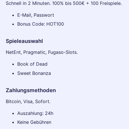
Schnell in 2 Minuten. 100% bis 500€ + 100 Freispiele.
E-Mail, Passwort
Bonus Code: HOT100
Spieleauswahl
NetEnt, Pragmatic, Fugaso-Slots.
Book of Dead
Sweet Bonanza
Zahlungsmethoden
Bitcoin, Visa, Sofort.
Auszahlung: 24h
Keine Gebühren