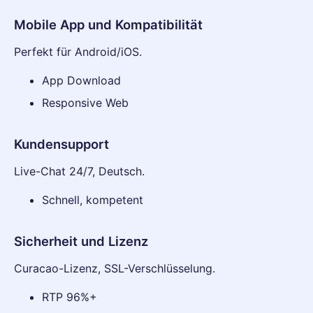
Mobile App und Kompatibilität
Perfekt für Android/iOS.
App Download
Responsive Web
Kundensupport
Live-Chat 24/7, Deutsch.
Schnell, kompetent
Sicherheit und Lizenz
Curacao-Lizenz, SSL-Verschlüsselung.
RTP 96%+