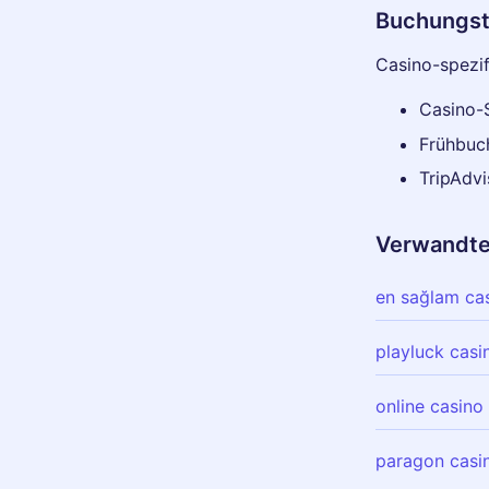
Buchungst
Casino-spezif
Casino-S
Frühbuch
TripAdv
Verwandt
en sağlam cas
playluck cas
online casino
paragon casi