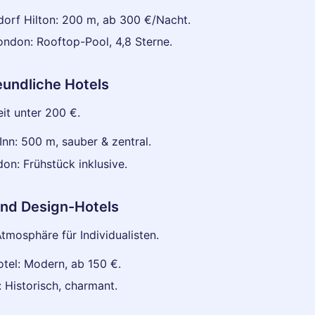
orf Hilton: 200 m, ab 300 €/Nacht.
ondon: Rooftop-Pool, 4,8 Sterne.
undliche Hotels
it unter 200 €.
Inn: 500 m, sauber & zentral.
don: Frühstück inklusive.
und Design-Hotels
Atmosphäre für Individualisten.
tel: Modern, ab 150 €.
s: Historisch, charmant.