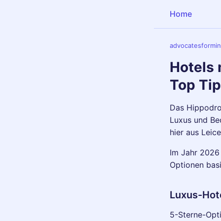
Home
advocatesformin
Hotels 
Top Ti
Das Hippodrom
Luxus und Be
hier aus Leic
Im Jahr 2026
Optionen bas
Luxus-Hote
5-Sterne-Opt