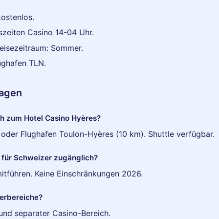
ostenlos.
zeiten Casino 14-04 Uhr.
Reisezeitraum: Sommer.
ughafen TLN.
ragen
h zum Hotel Casino Hyères?
oder Flughafen Toulon-Hyères (10 km). Shuttle verfügbar.
o für Schweizer zugänglich?
itführen. Keine Einschränkungen 2026.
erbereiche?
 und separater Casino-Bereich.