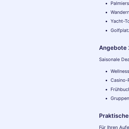
Palmiers
Wandern
Yacht-T
Golfplat
Angebote
Saisonale Dea
Wellnes
Casino-P
Frühbuc
Gruppen
Praktische
Für Ihren Aufe