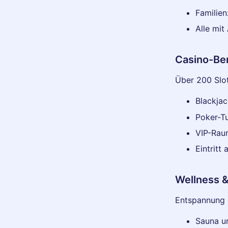
Familie
Alle mit
Casino-Be
Über 200 Slot
Blackjac
Poker-Tu
VIP-Raum
Eintritt
Wellness 
Entspannung 
Sauna u