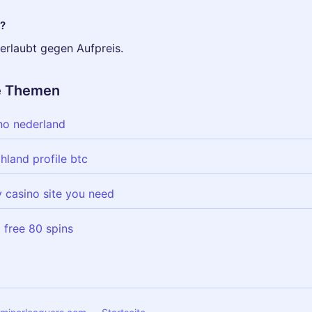
h?
erlaubt gegen Aufpreis.
e Themen
ino nederland
hland profile btc
y casino site you need
 free 80 spins