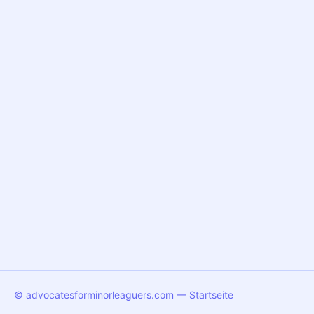
© advocatesforminorleaguers.com — Startseite