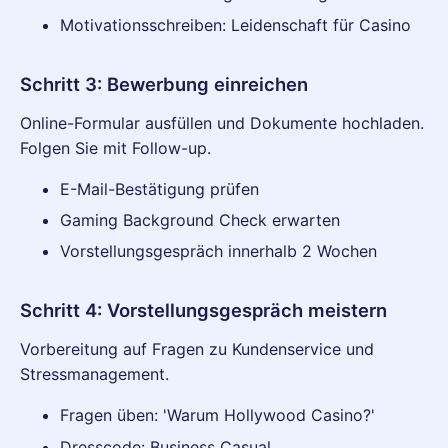
Motivationsschreiben: Leidenschaft für Casino
Schritt 3: Bewerbung einreichen
Online-Formular ausfüllen und Dokumente hochladen.
Folgen Sie mit Follow-up.
E-Mail-Bestätigung prüfen
Gaming Background Check erwarten
Vorstellungsgespräch innerhalb 2 Wochen
Schritt 4: Vorstellungsgespräch meistern
Vorbereitung auf Fragen zu Kundenservice und
Stressmanagement.
Fragen üben: 'Warum Hollywood Casino?'
Dresscode: Business Casual