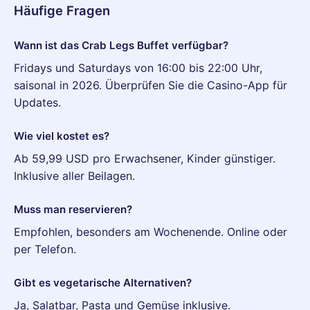
Häufige Fragen
Wann ist das Crab Legs Buffet verfügbar?
Fridays und Saturdays von 16:00 bis 22:00 Uhr,
saisonal in 2026. Überprüfen Sie die Casino-App für
Updates.
Wie viel kostet es?
Ab 59,99 USD pro Erwachsener, Kinder günstiger.
Inklusive aller Beilagen.
Muss man reservieren?
Empfohlen, besonders am Wochenende. Online oder
per Telefon.
Gibt es vegetarische Alternativen?
Ja, Salatbar, Pasta und Gemüse inklusive.