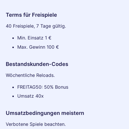
Terms für Freispiele
40 Freispiele, 7 Tage gültig.
Min. Einsatz 1 €
Max. Gewinn 100 €
Bestandskunden-Codes
Wöchentliche Reloads.
FREITAG50: 50% Bonus
Umsatz 40x
Umsatzbedingungen meistern
Verbotene Spiele beachten.