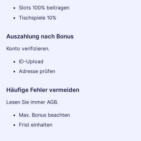
Slots 100% beitragen
Tischspiele 10%
Auszahlung nach Bonus
Konto verifizieren.
ID-Upload
Adresse prüfen
Häufige Fehler vermeiden
Lesen Sie immer AGB.
Max. Bonus beachten
Frist einhalten