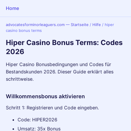
Home
advocatesforminorleaguers.com — Startseite
/
Hilfe
/
hiper
casino bonus terms
Hiper Casino Bonus Terms: Codes
2026
Hiper Casino Bonusbedingungen und Codes für
Bestandskunden 2026. Dieser Guide erklärt alles
schrittweise.
Willkommensbonus aktivieren
Schritt 1: Registrieren und Code eingeben.
Code: HIPER2026
Umsatz: 35x Bonus