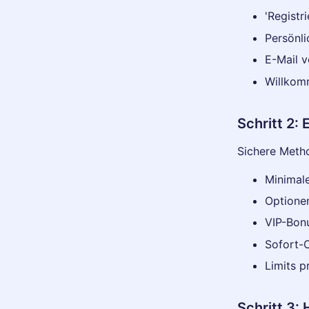
'Registri
Persönli
E-Mail ve
Willkom
Schritt 2: 
Sichere Meth
Minimal
Optionen
VIP-Bon
Sofort-C
Limits p
Schritt 3: 