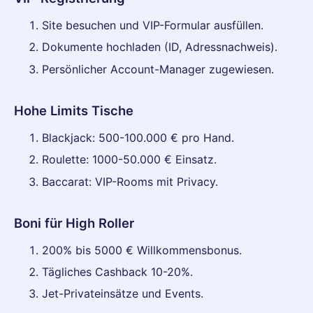
Site besuchen und VIP-Formular ausfüllen.
Dokumente hochladen (ID, Adressnachweis).
Persönlicher Account-Manager zugewiesen.
Hohe Limits Tische
Blackjack: 500-100.000 € pro Hand.
Roulette: 1000-50.000 € Einsatz.
Baccarat: VIP-Rooms mit Privacy.
Boni für High Roller
200% bis 5000 € Willkommensbonus.
Tägliches Cashback 10-20%.
Jet-Privateinsätze und Events.