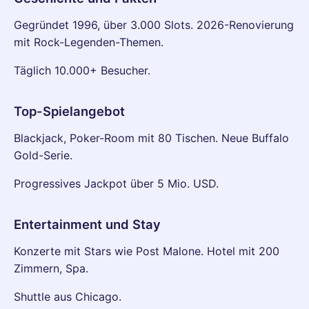
Gegründet 1996, über 3.000 Slots. 2026-Renovierung
mit Rock-Legenden-Themen.
Täglich 10.000+ Besucher.
Top-Spielangebot
Blackjack, Poker-Room mit 80 Tischen. Neue Buffalo
Gold-Serie.
Progressives Jackpot über 5 Mio. USD.
Entertainment und Stay
Konzerte mit Stars wie Post Malone. Hotel mit 200
Zimmern, Spa.
Shuttle aus Chicago.