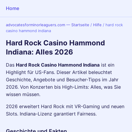
Home
advocatesforminorleaguers.com — Startseite
/
Hilfe
/
hard rock
casino hammond indiana
Hard Rock Casino Hammond
Indiana: Alles 2026
Das
Hard Rock Casino Hammond Indiana
ist ein
Highlight für US-Fans. Dieser Artikel beleuchtet
Geschichte, Angebote und Besucher-Tipps im Jahr
2026. Von Konzerten bis High-Limits: Alles, was Sie
wissen müssen.
2026 erweitert Hard Rock mit VR-Gaming und neuen
Slots. Indiana-Lizenz garantiert Fairness.
Geschichte und Fakten