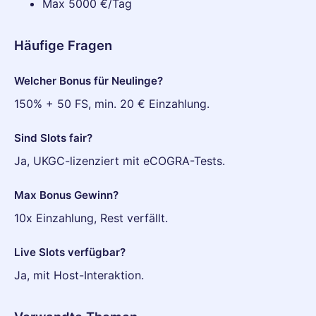
Max 5000 €/Tag
Häufige Fragen
Welcher Bonus für Neulinge?
150% + 50 FS, min. 20 € Einzahlung.
Sind Slots fair?
Ja, UKGC-lizenziert mit eCOGRA-Tests.
Max Bonus Gewinn?
10x Einzahlung, Rest verfällt.
Live Slots verfügbar?
Ja, mit Host-Interaktion.