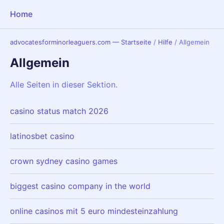
Home
advocatesforminorleaguers.com — Startseite
/
Hilfe
/
Allgemein
Allgemein
Alle Seiten in dieser Sektion.
casino status match 2026
latinosbet casino
crown sydney casino games
biggest casino company in the world
online casinos mit 5 euro mindesteinzahlung