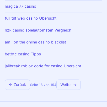
magica 77 casino
full tilt web casino Übersicht
rizk casino spielautomaten Vergleich
am i on the online casino blacklist
betbtc casino Tipps
jailbreak roblox code for casino Übersicht
← Zurück
Weiter →
Seite 18 von 154