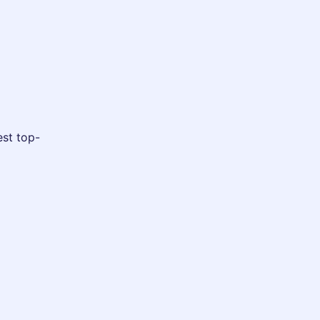
st top-