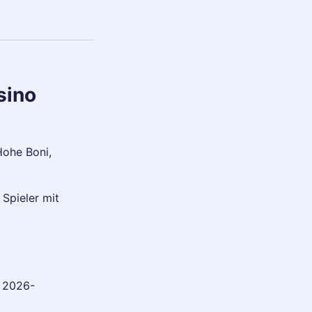
sino
Hohe Boni,
 Spieler mit
 2026-