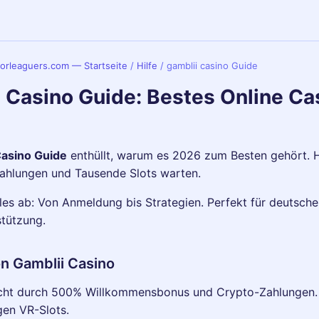
orleaguers.com — Startseite
/
Hilfe
/
gamblii casino Guide
 Casino Guide: Bestes Online Ca
Casino Guide
enthüllt, warum es 2026 zum Besten gehört. 
zahlungen und Tausende Slots warten.
les ab: Von Anmeldung bis Strategien. Perfekt für deutsche
stützung.
on Gamblii Casino
icht durch 500% Willkommensbonus und Crypto-Zahlungen.
gen VR-Slots.