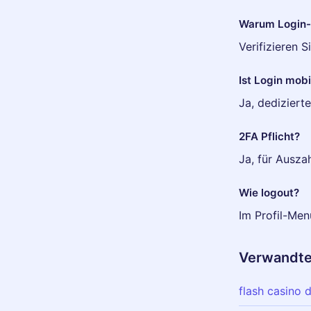
Warum Login-
Verifizieren 
Ist Login mobi
Ja, dediziert
2FA Pflicht?
Ja, für Ausza
Wie logout?
Im Profil-Men
Verwandt
flash casino 