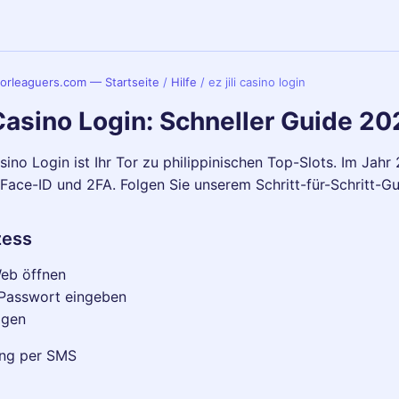
orleaguers.com — Startseite
/
Hilfe
/
ez jili casino login
 Casino Login: Schneller Guide 2
asino Login ist Ihr Tor zu philippinischen Top-Slots. Im Jahr
 Face-ID und 2FA. Folgen Sie unserem Schritt-für-Schritt-Gu
zess
Web öffnen
Passwort eingeben
igen
ung per SMS