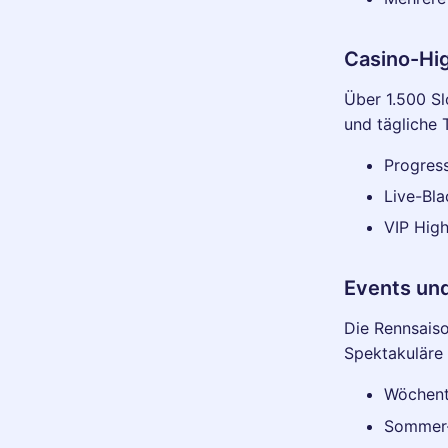
Casino-Hi
Über 1.500 Sl
und tägliche 
Progress
Live-Bla
VIP High
Events un
Die Rennsaiso
Spektakuläre 
Wöchent
Sommer-