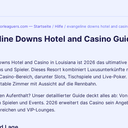
orleaguers.com — Startseite
/
Hilfe
/
evangeline downs hotel and casi
line Downs Hotel and Casino Gui
wns Hotel and Casino in Louisiana ist 2026 das ultimative 
s und Spieler. Dieses Resort kombiniert Luxusunterkünfte 
Casino-Bereich, darunter Slots, Tischspiele und Live-Poker.
table Zimmer mit Aussicht auf die Rennbahn.
en Aufenthalt? Unser detaillierter Guide deckt alles ab: Von
 Spielen und Events. 2026 erweitert das Casino sein Ange
ereichen und VIP-Lounges.
nd Lage