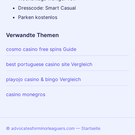
Dresscode: Smart Casual
Parken kostenlos
Verwandte Themen
cosmo casino free spins Guide
best portuguese casino site Vergleich
playojo casino & bingo Vergleich
casino monegros
© advocatesforminorleaguers.com — Startseite