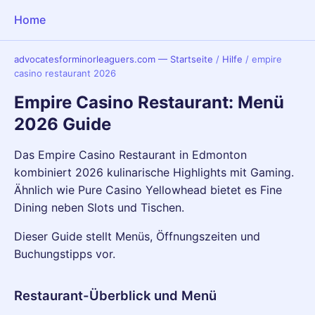
Home
advocatesforminorleaguers.com — Startseite
/
Hilfe
/
empire
casino restaurant 2026
Empire Casino Restaurant: Menü
2026 Guide
Das Empire Casino Restaurant in Edmonton
kombiniert 2026 kulinarische Highlights mit Gaming.
Ähnlich wie Pure Casino Yellowhead bietet es Fine
Dining neben Slots und Tischen.
Dieser Guide stellt Menüs, Öffnungszeiten und
Buchungstipps vor.
Restaurant-Überblick und Menü