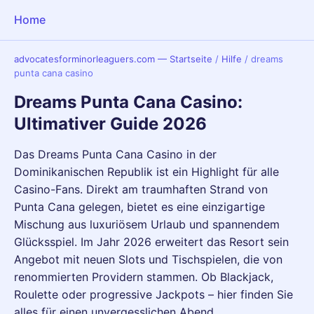
Home
advocatesforminorleaguers.com — Startseite
/
Hilfe
/
dreams
punta cana casino
Dreams Punta Cana Casino:
Ultimativer Guide 2026
Das Dreams Punta Cana Casino in der
Dominikanischen Republik ist ein Highlight für alle
Casino-Fans. Direkt am traumhaften Strand von
Punta Cana gelegen, bietet es eine einzigartige
Mischung aus luxuriösem Urlaub und spannendem
Glücksspiel. Im Jahr 2026 erweitert das Resort sein
Angebot mit neuen Slots und Tischspielen, die von
renommierten Providern stammen. Ob Blackjack,
Roulette oder progressive Jackpots – hier finden Sie
alles für einen unvergesslichen Abend.