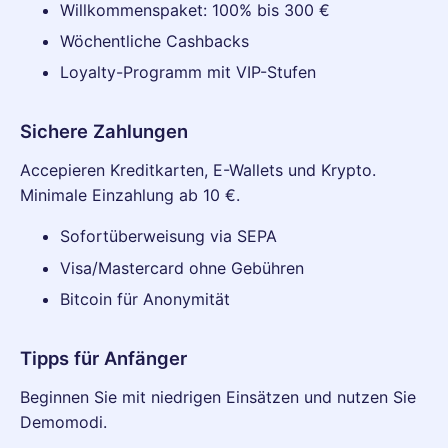
Willkommenspaket: 100% bis 300 €
Wöchentliche Cashbacks
Loyalty-Programm mit VIP-Stufen
Sichere Zahlungen
Accepieren Kreditkarten, E-Wallets und Krypto.
Minimale Einzahlung ab 10 €.
Sofortüberweisung via SEPA
Visa/Mastercard ohne Gebühren
Bitcoin für Anonymität
Tipps für Anfänger
Beginnen Sie mit niedrigen Einsätzen und nutzen Sie
Demomodi.