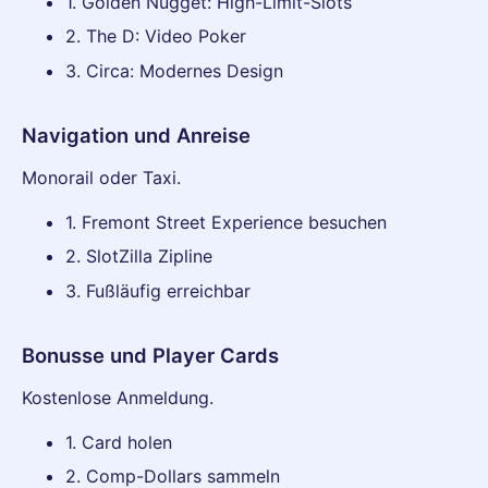
1. Golden Nugget: High-Limit-Slots
2. The D: Video Poker
3. Circa: Modernes Design
Navigation und Anreise
Monorail oder Taxi.
1. Fremont Street Experience besuchen
2. SlotZilla Zipline
3. Fußläufig erreichbar
Bonusse und Player Cards
Kostenlose Anmeldung.
1. Card holen
2. Comp-Dollars sammeln