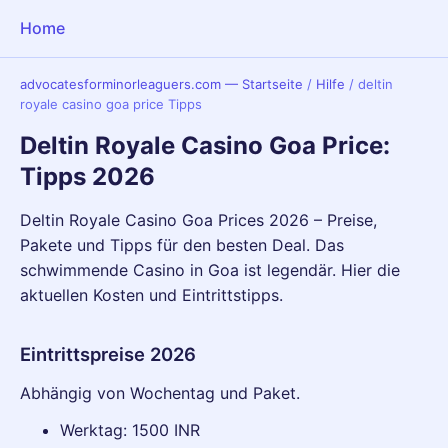
Home
advocatesforminorleaguers.com — Startseite
/
Hilfe
/
deltin
royale casino goa price Tipps
Deltin Royale Casino Goa Price:
Tipps 2026
Deltin Royale Casino Goa Prices 2026 – Preise,
Pakete und Tipps für den besten Deal. Das
schwimmende Casino in Goa ist legendär. Hier die
aktuellen Kosten und Eintrittstipps.
Eintrittspreise 2026
Abhängig von Wochentag und Paket.
Werktag: 1500 INR