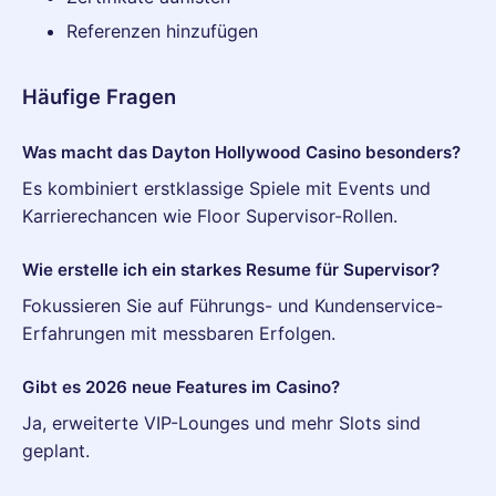
Referenzen hinzufügen
Häufige Fragen
Was macht das Dayton Hollywood Casino besonders?
Es kombiniert erstklassige Spiele mit Events und
Karrierechancen wie Floor Supervisor-Rollen.
Wie erstelle ich ein starkes Resume für Supervisor?
Fokussieren Sie auf Führungs- und Kundenservice-
Erfahrungen mit messbaren Erfolgen.
Gibt es 2026 neue Features im Casino?
Ja, erweiterte VIP-Lounges und mehr Slots sind
geplant.