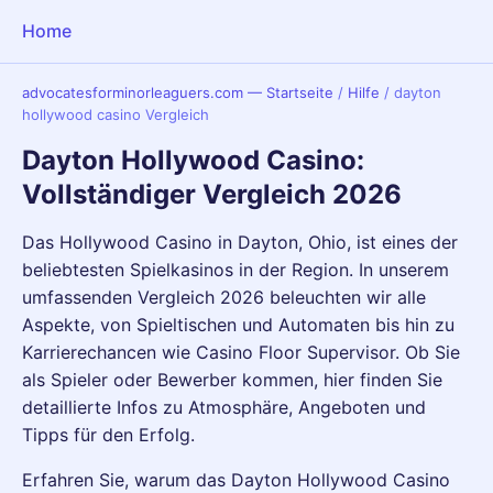
Home
advocatesforminorleaguers.com — Startseite
/
Hilfe
/
dayton
hollywood casino Vergleich
Dayton Hollywood Casino:
Vollständiger Vergleich 2026
Das Hollywood Casino in Dayton, Ohio, ist eines der
beliebtesten Spielkasinos in der Region. In unserem
umfassenden Vergleich 2026 beleuchten wir alle
Aspekte, von Spieltischen und Automaten bis hin zu
Karrierechancen wie Casino Floor Supervisor. Ob Sie
als Spieler oder Bewerber kommen, hier finden Sie
detaillierte Infos zu Atmosphäre, Angeboten und
Tipps für den Erfolg.
Erfahren Sie, warum das Dayton Hollywood Casino