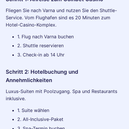
Fliegen Sie nach Varna und nutzen Sie den Shuttle-
Service. Vom Flughafen sind es 20 Minuten zum
Hotel-Casino-Komplex.
1. Flug nach Varna buchen
2. Shuttle reservieren
3. Check-in ab 14 Uhr
Schritt 2: Hotelbuchung und
Annehmlichkeiten
Luxus-Suiten mit Poolzugang. Spa und Restaurants
inklusive.
1. Suite wählen
2. All-Inclusive-Paket
3. Spa-Termin buchen