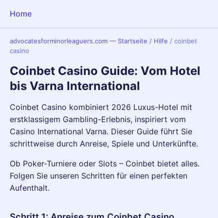
Home
advocatesforminorleaguers.com — Startseite
/
Hilfe
/
coinbet
casino
Coinbet Casino Guide: Vom Hotel
bis Varna International
Coinbet Casino kombiniert 2026 Luxus-Hotel mit
erstklassigem Gambling-Erlebnis, inspiriert vom
Casino International Varna. Dieser Guide führt Sie
schrittweise durch Anreise, Spiele und Unterkünfte.
Ob Poker-Turniere oder Slots – Coinbet bietet alles.
Folgen Sie unseren Schritten für einen perfekten
Aufenthalt.
Schritt 1: Anreise zum Coinbet Casino