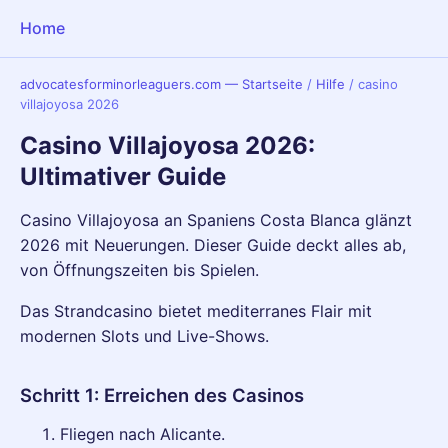
Home
advocatesforminorleaguers.com — Startseite
/
Hilfe
/
casino
villajoyosa 2026
Casino Villajoyosa 2026:
Ultimativer Guide
Casino Villajoyosa an Spaniens Costa Blanca glänzt
2026 mit Neuerungen. Dieser Guide deckt alles ab,
von Öffnungszeiten bis Spielen.
Das Strandcasino bietet mediterranes Flair mit
modernen Slots und Live-Shows.
Schritt 1: Erreichen des Casinos
Fliegen nach Alicante.