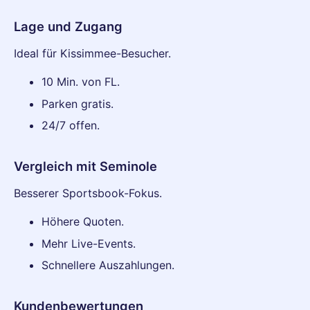
Lage und Zugang
Ideal für Kissimmee-Besucher.
10 Min. von FL.
Parken gratis.
24/7 offen.
Vergleich mit Seminole
Besserer Sportsbook-Fokus.
Höhere Quoten.
Mehr Live-Events.
Schnellere Auszahlungen.
Kundenbewertungen