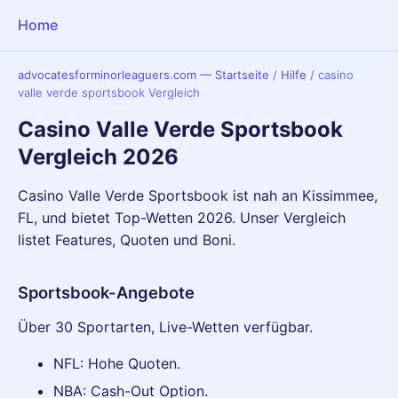
Home
advocatesforminorleaguers.com — Startseite
/
Hilfe
/
casino
valle verde sportsbook Vergleich
Casino Valle Verde Sportsbook
Vergleich 2026
Casino Valle Verde Sportsbook ist nah an Kissimmee,
FL, und bietet Top-Wetten 2026. Unser Vergleich
listet Features, Quoten und Boni.
Sportsbook-Angebote
Über 30 Sportarten, Live-Wetten verfügbar.
NFL: Hohe Quoten.
NBA: Cash-Out Option.