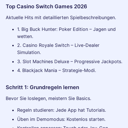
Top Casino Switch Games 2026
Aktuelle Hits mit detaillierten Spielbeschreibungen.
1. Big Buck Hunter: Poker Edition – Jagen und
wetten.
2. Casino Royale Switch – Live-Dealer
Simulation.
3. Slot Machines Deluxe – Progressive Jackpots.
4. Blackjack Mania – Strategie-Modi.
Schritt 1: Grundregeln lernen
Bevor Sie loslegen, meistern Sie Basics.
Regeln studieren: Jede App hat Tutorials.
Üben im Demomodus: Kostenlos starten.
Kontrollen anpassen: Touch oder Joy-Con.