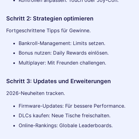
Schritt 2: Strategien optimieren
Fortgeschrittene Tipps für Gewinne.
Bankroll-Management: Limits setzen.
Bonus nutzen: Daily Rewards einlösen.
Multiplayer: Mit Freunden challengen.
Schritt 3: Updates und Erweiterungen
2026-Neuheiten tracken.
Firmware-Updates: Für bessere Performance.
DLCs kaufen: Neue Tische freischalten.
Online-Rankings: Globale Leaderboards.