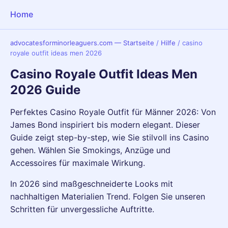
Home
advocatesforminorleaguers.com — Startseite
/
Hilfe
/
casino
royale outfit ideas men 2026
Casino Royale Outfit Ideas Men
2026 Guide
Perfektes Casino Royale Outfit für Männer 2026: Von
James Bond inspiriert bis modern elegant. Dieser
Guide zeigt step-by-step, wie Sie stilvoll ins Casino
gehen. Wählen Sie Smokings, Anzüge und
Accessoires für maximale Wirkung.
In 2026 sind maßgeschneiderte Looks mit
nachhaltigen Materialien Trend. Folgen Sie unseren
Schritten für unvergessliche Auftritte.