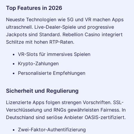
Top Features in 2026
Neueste Technologien wie 5G und VR machen Apps
ultraschnell. Live-Dealer-Spiele und progressive
Jackpots sind Standard. Rebellion Casino integriert
Schlitze mit hohen RTP-Raten.
VR-Slots für immersives Spielen
Krypto-Zahlungen
Personalisierte Empfehlungen
Sicherheit und Regulierung
Lizenzierte Apps folgen strengen Vorschriften. SSL-
Verschlüsselung und RNGs gewährleisten Fairness. In
Deutschland sind seriöse Anbieter OASIS-zertifiziert.
Zwei-Faktor-Authentifizierung