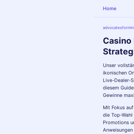
Home
advocatesformin
Casino
Strateg
Unser vollstä
ikonischen On
Live-Dealer-S
diesem Guide l
Gewinne maxi
Mit Fokus au
die Top-Wahl 
Promotions un
Anweisungen f