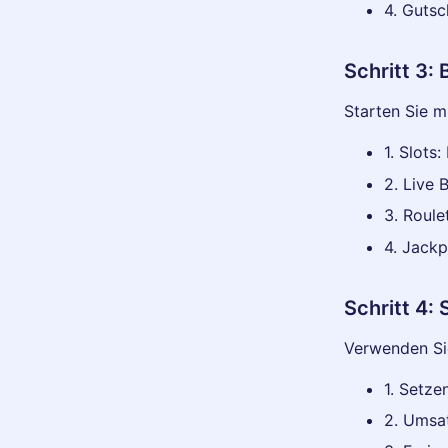
4. Gutsc
Schritt 3:
Starten Sie m
1. Slots
2. Live 
3. Roule
4. Jackp
Schritt 4:
Verwenden Si
1. Setze
2. Umsa