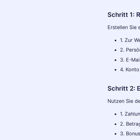
Schritt 1:
Erstellen Sie
1. Zur W
2. Persö
3. E-Mail
4. Konto
Schritt 2:
Nutzen Sie d
1. Zahlu
2. Betra
3. Bonu