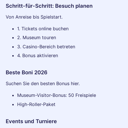
Schritt-für-Schritt: Besuch planen
Von Anreise bis Spielstart.
1. Tickets online buchen
2. Museum touren
3. Casino-Bereich betreten
4. Bonus aktivieren
Beste Boni 2026
Suchen Sie den besten Bonus hier.
Museum-Visitor-Bonus: 50 Freispiele
High-Roller-Paket
Events und Turniere