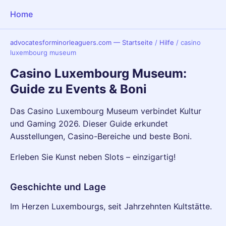
Home
advocatesforminorleaguers.com — Startseite
/
Hilfe
/
casino
luxembourg museum
Casino Luxembourg Museum:
Guide zu Events & Boni
Das Casino Luxembourg Museum verbindet Kultur
und Gaming 2026. Dieser Guide erkundet
Ausstellungen, Casino-Bereiche und beste Boni.
Erleben Sie Kunst neben Slots – einzigartig!
Geschichte und Lage
Im Herzen Luxembourgs, seit Jahrzehnten Kultstätte.