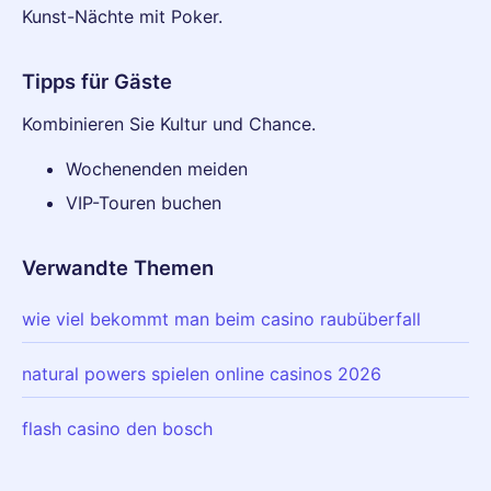
Kunst-Nächte mit Poker.
Tipps für Gäste
Kombinieren Sie Kultur und Chance.
Wochenenden meiden
VIP-Touren buchen
Verwandte Themen
wie viel bekommt man beim casino raubüberfall
natural powers spielen online casinos 2026
flash casino den bosch